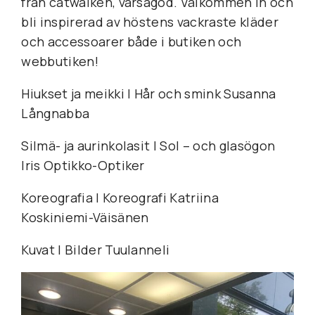
från catwalken, varsågod. Välkommen in och
bli inspirerad av höstens vackraste kläder
och accessoarer både i butiken och
webbutiken!
Hiukset ja meikki I Hår och smink Susanna
Långnabba
Silmä- ja aurinkolasit I Sol – och glasögon
Iris Optikko-Optiker
Koreografia I Koreografi Katriina
Koskiniemi-Väisänen
Kuvat I Bilder Tuulanneli