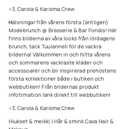
<3, Carola & Karisma Crew
H
älsningar från vårens första (äntligen)  
Modebrunch @ Brasserie & Bar Fondis! Här 
finns bilderna av våra looks från lördagens 
brunch, tack Tuulanneli för de vackra 
bilderna! Välkommen in och hitta vårens 
och sommarens vackraste kläder och 
accessoarer och bli inspirerad prehöstens 
första kollektioner både i butiken och 
webbutiken! Från bildernas produkt 
infotrmation länk di
<3, Carola & Karisma Crew
Hiukset & meikki I Hår & smink Cava Hair & 