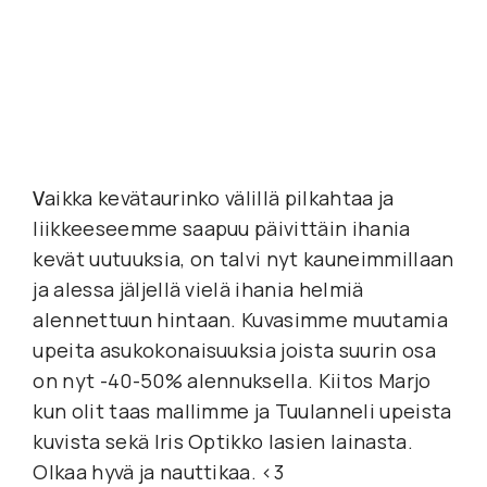
V
aikka kevätaurinko välillä pilkahtaa ja 
liikkeeseemme saapuu päivittäin ihania 
kevät uutuuksia, on talvi nyt kauneimmillaan 
ja alessa jäljellä vielä ihania helmiä 
alennettuun hintaan. Kuvasimme muutamia 
upeita asukokonaisuuksia joista suurin osa 
on nyt -40-50% alennuksella. Kiitos Marjo 
kun olit taas mallimme ja Tuulanneli upeista 
kuvista sekä Iris Optikko lasien lainasta. 
Olkaa hyvä ja nauttikaa. <3