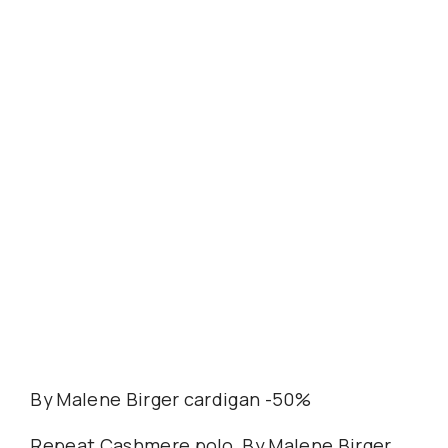
By Malene Birger cardigan -50%
Repeat Cashmere polo, By Malene Birger