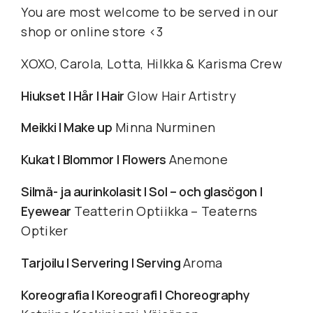
You are most welcome to be served in our
shop or online store <3
XOXO, Carola, Lotta, Hilkka & Karisma Crew
Hiukset I Hår
I Hair
Glow Hair Artistry
Meikki I Make up
Minna Nurminen
Kukat I Blommor
I Flowers
Anemone
Silmä- ja aurinkolasit I Sol – och glasögon
I
Eyewear
Teatterin Optiikka – Teaterns
Optiker
Tarjoilu I Servering
I Serving
Aroma
Koreografia I Koreografi I Choreography